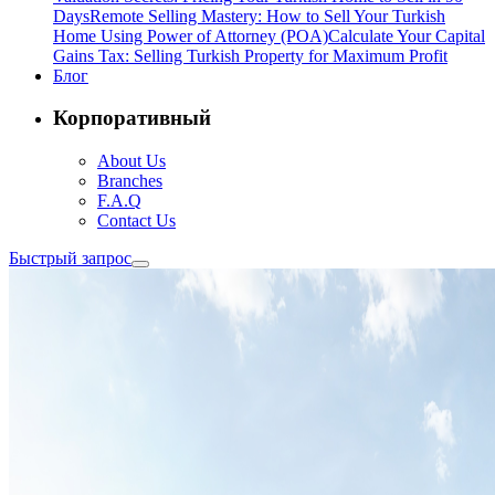
Days
Remote Selling Mastery: How to Sell Your Turkish
Home Using Power of Attorney (POA)
Calculate Your Capital
Gains Tax: Selling Turkish Property for Maximum Profit
Блог
Корпоративный
About Us
Branches
F.A.Q
Contact Us
Быстрый запрос