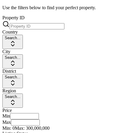
Use the filters below to find your perfect property.
Property ID
Country
Search...
City
Search...
District
Search...
Region
Search...
Price
Min
Max
Min:
0
Max:
300,000,000