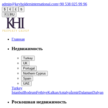
admin@keyholdersinternational.com
+90 538 025 99 96
$
€
£
₺
🇷🇺
RU
Главная
Недвижимость
Turkey
UK
Portugal
Northern Cyprus
Spain
UAE
Turkey
İstanbul
Bodrum
Fethiye
Kalkan
Antalya
İzmir
Dalaman
Dalyan
Роскошная недвижимость