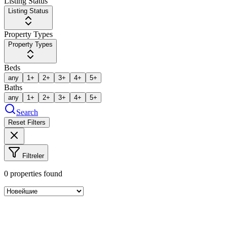
Listing Status
Listing Status
Property Types
Property Types
Beds
any
1+
2+
3+
4+
5+
Baths
any
1+
2+
3+
4+
5+
Search
Reset Filters
Filtreler
0
properties found