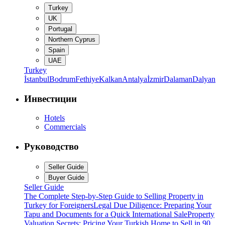
Turkey
UK
Portugal
Northern Cyprus
Spain
UAE
Turkey
İstanbul
Bodrum
Fethiye
Kalkan
Antalya
İzmir
Dalaman
Dalyan
Инвестиции
Hotels
Commercials
Руководство
Seller Guide
Buyer Guide
Seller Guide
The Complete Step-by-Step Guide to Selling Property in
Turkey for Foreigners
Legal Due Diligence: Preparing Your
Tapu and Documents for a Quick International Sale
Property
Valuation Secrets: Pricing Your Turkish Home to Sell in 90