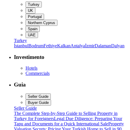
Turkey
UK
Portugal
Northern Cyprus
Spain
UAE
Turkey
İstanbul
Bodrum
Fethiye
Kalkan
Antalya
İzmir
Dalaman
Dalyan
Investimento
Hotels
Commercials
Guia
Seller Guide
Buyer Guide
Seller Guide
The Complete Step-by-Step Guide to Selling Property in
Turkey for Foreigners
Legal Due Diligence: Preparing Your
Tapu and Documents for a Quick International Sale
Property
Valuation Secrets: Pricing Your Turkish Home to Sell in 90