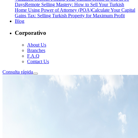
Days
Remote Selling Mastery: How to Sell Your Turkish
Home Using Power of Attorney (POA)
Calculate Your Capital
Gains Tax: Selling Turkish Property for Maximum Profit
Blog
Corporativo
About Us
Branches
F.A.Q
Contact Us
Consulta rápida