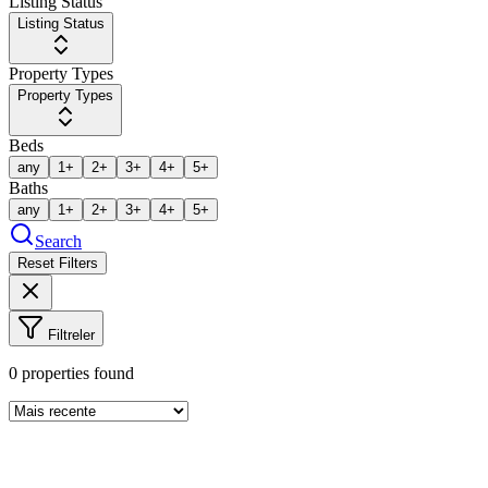
Listing Status
Listing Status
Property Types
Property Types
Beds
any
1+
2+
3+
4+
5+
Baths
any
1+
2+
3+
4+
5+
Search
Reset Filters
Filtreler
0
properties found