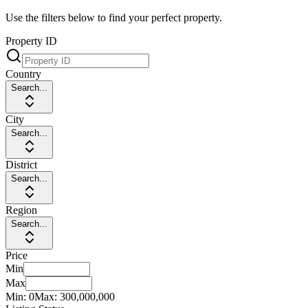
Use the filters below to find your perfect property.
Property ID
Country
Search...
City
Search...
District
Search...
Region
Search...
Price
Min
Max
Min:
0
Max:
300,000,000