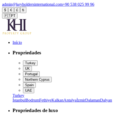
admin@keyholdersinternational.com
+90 538 025 99 96
$
€
£
₺
🇵🇹
PT
Início
Propriedades
Turkey
UK
Portugal
Northern Cyprus
Spain
UAE
Turkey
İstanbul
Bodrum
Fethiye
Kalkan
Antalya
İzmir
Dalaman
Dalyan
Propriedades de luxo