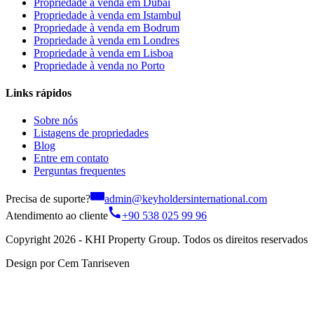
Propriedade à venda em Dubai
Propriedade à venda em Istambul
Propriedade à venda em Bodrum
Propriedade à venda em Londres
Propriedade à venda em Lisboa
Propriedade à venda no Porto
Links rápidos
Sobre nós
Listagens de propriedades
Blog
Entre em contato
Perguntas frequentes
Precisa de suporte?
admin@keyholdersinternational.com
Atendimento ao cliente
+90 538 025 99 96
Copyright 2026 - KHI Property Group. Todos os direitos reservados
Design por Cem Tanriseven