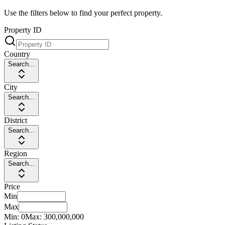
Use the filters below to find your perfect property.
Property ID
Country
Search...
City
Search...
District
Search...
Region
Search...
Price
Min
Max
Min:
0
Max:
300,000,000