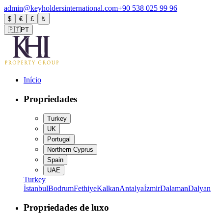
admin@keyholdersinternational.com
+90 538 025 99 96
$
€
£
₺
🇵🇹
PT
Início
Propriedades
Turkey
UK
Portugal
Northern Cyprus
Spain
UAE
Turkey
İstanbul
Bodrum
Fethiye
Kalkan
Antalya
İzmir
Dalaman
Dalyan
Propriedades de luxo