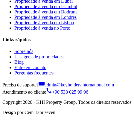
Propriedade à venda em Dubai
Propriedade à venda em Istambul
Propriedade à venda em Bodrum
Propriedade à venda em Londres
Propriedade à venda em Lisboa
Propriedade à venda no Porto
Links rápidos
Sobre nós
Listagens de propriedades
Blog
Entre em contato
Perguntas frequentes
Precisa de suporte?
admin@keyholdersinternational.com
Atendimento ao cliente
+90 538 025 99 96
Copyright 2026 - KHI Property Group. Todos os direitos reservados
Design por Cem Tanriseven