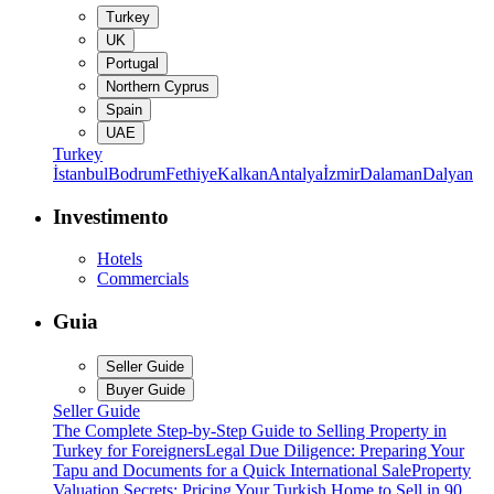
Turkey
UK
Portugal
Northern Cyprus
Spain
UAE
Turkey
İstanbul
Bodrum
Fethiye
Kalkan
Antalya
İzmir
Dalaman
Dalyan
Investimento
Hotels
Commercials
Guia
Seller Guide
Buyer Guide
Seller Guide
The Complete Step-by-Step Guide to Selling Property in
Turkey for Foreigners
Legal Due Diligence: Preparing Your
Tapu and Documents for a Quick International Sale
Property
Valuation Secrets: Pricing Your Turkish Home to Sell in 90