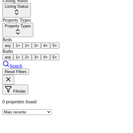
Listing Status
Listing Status
Property Types
Property Types
Beds
any
1+
2+
3+
4+
5+
Baths
any
1+
2+
3+
4+
5+
Search
Reset Filters
Filtreler
0
properties found