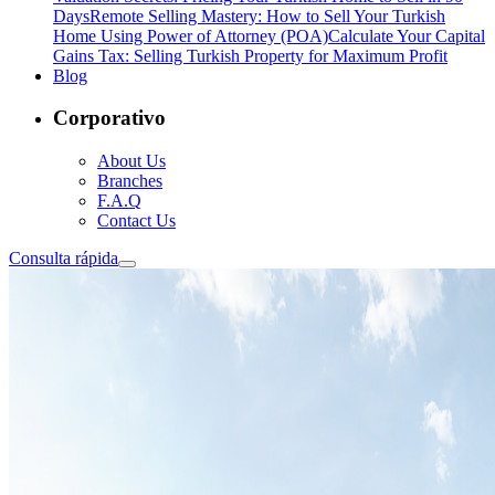
Days
Remote Selling Mastery: How to Sell Your Turkish
Home Using Power of Attorney (POA)
Calculate Your Capital
Gains Tax: Selling Turkish Property for Maximum Profit
Blog
Corporativo
About Us
Branches
F.A.Q
Contact Us
Consulta rápida