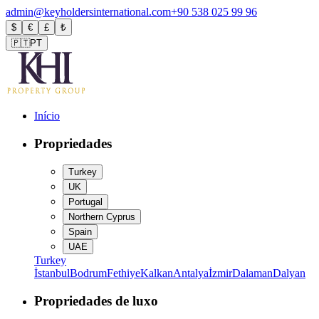
admin@keyholdersinternational.com
+90 538 025 99 96
$
€
£
₺
🇵🇹
PT
Início
Propriedades
Turkey
UK
Portugal
Northern Cyprus
Spain
UAE
Turkey
İstanbul
Bodrum
Fethiye
Kalkan
Antalya
İzmir
Dalaman
Dalyan
Propriedades de luxo