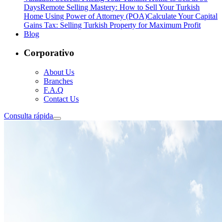
Days
Remote Selling Mastery: How to Sell Your Turkish
Home Using Power of Attorney (POA)
Calculate Your Capital
Gains Tax: Selling Turkish Property for Maximum Profit
Blog
Corporativo
About Us
Branches
F.A.Q
Contact Us
Consulta rápida