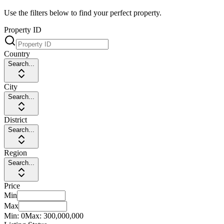
Use the filters below to find your perfect property.
Property ID
Country
Search...
City
Search...
District
Search...
Region
Search...
Price
Min
Max
Min:
0
Max:
300,000,000