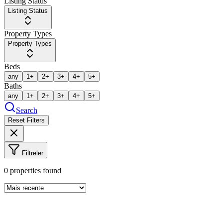
Listing Status
Listing Status
Property Types
Property Types
Beds
any
1+
2+
3+
4+
5+
Baths
any
1+
2+
3+
4+
5+
Search
Reset Filters
Filtreler
0
properties found