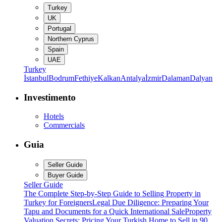
Turkey
UK
Portugal
Northern Cyprus
Spain
UAE
Turkey
İstanbul
Bodrum
Fethiye
Kalkan
Antalya
İzmir
Dalaman
Dalyan
Investimento
Hotels
Commercials
Guia
Seller Guide
Buyer Guide
Seller Guide
The Complete Step-by-Step Guide to Selling Property in
Turkey for Foreigners
Legal Due Diligence: Preparing Your
Tapu and Documents for a Quick International Sale
Property
Valuation Secrets: Pricing Your Turkish Home to Sell in 90