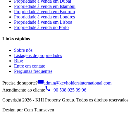
Propriedade à venda em Dubai
Propriedade à venda em Istambul
Propriedade à venda em Bodrum
Propriedade à venda em Londres
Propriedade à venda em Lisboa
Propriedade à venda no Porto
Links rápidos
Sobre nós
Listagens de propriedades
Blog
Entre em contato
Perguntas frequentes
Precisa de suporte?
admin@keyholdersinternational.com
Atendimento ao cliente
+90 538 025 99 96
Copyright 2026 - KHI Property Group. Todos os direitos reservados
Design por Cem Tanriseven