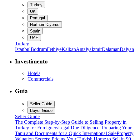
Turkey
UK
Portugal
Northern Cyprus
Spain
UAE
Turkey
İstanbul
Bodrum
Fethiye
Kalkan
Antalya
İzmir
Dalaman
Dalyan
Investimento
Hotels
Commercials
Guia
Seller Guide
Buyer Guide
Seller Guide
The Complete Step-by-Step Guide to Selling Property in
Turkey for Foreigners
Legal Due Diligence: Preparing Your
Tapu and Documents for a Quick International Sale
Property
Valuation Secrets: Pricing Your Turkish Home to Sell in 90