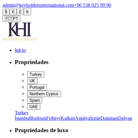
admin@keyholdersinternational.com
+90 538 025 99 96
$
€
£
₺
🇵🇹
PT
Início
Propriedades
Turkey
UK
Portugal
Northern Cyprus
Spain
UAE
Turkey
İstanbul
Bodrum
Fethiye
Kalkan
Antalya
İzmir
Dalaman
Dalyan
Propriedades de luxo