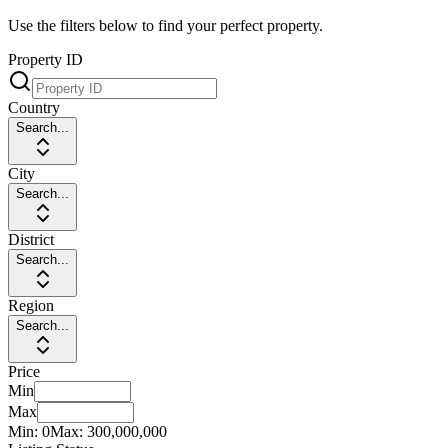
Use the filters below to find your perfect property.
Property ID
Country
Search...
City
Search...
District
Search...
Region
Search...
Price
Min
Max
Min:
0
Max:
300,000,000