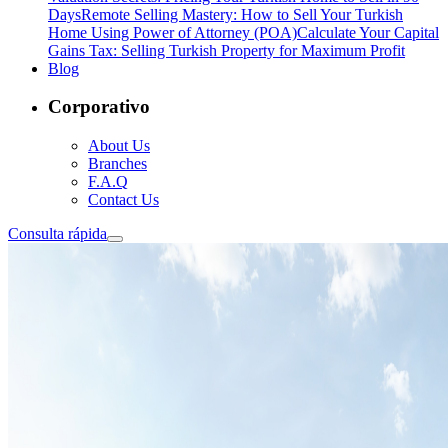
Days
Remote Selling Mastery: How to Sell Your Turkish
Home Using Power of Attorney (POA)
Calculate Your Capital
Gains Tax: Selling Turkish Property for Maximum Profit
Blog
Corporativo
About Us
Branches
F.A.Q
Contact Us
Consulta rápida