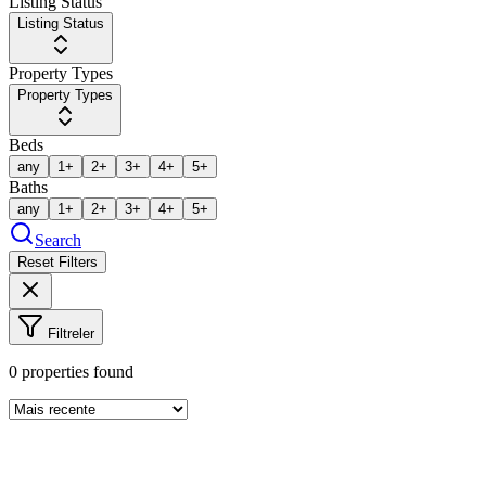
Listing Status
Listing Status
Property Types
Property Types
Beds
any
1+
2+
3+
4+
5+
Baths
any
1+
2+
3+
4+
5+
Search
Reset Filters
Filtreler
0
properties found