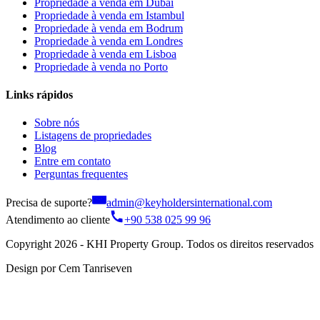
Propriedade à venda em Dubai
Propriedade à venda em Istambul
Propriedade à venda em Bodrum
Propriedade à venda em Londres
Propriedade à venda em Lisboa
Propriedade à venda no Porto
Links rápidos
Sobre nós
Listagens de propriedades
Blog
Entre em contato
Perguntas frequentes
Precisa de suporte?
admin@keyholdersinternational.com
Atendimento ao cliente
+90 538 025 99 96
Copyright 2026 - KHI Property Group. Todos os direitos reservados
Design por Cem Tanriseven