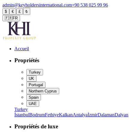
admin@keyholdersinternational.com
+90 538 025 99 96
$
€
£
₺
🇫🇷
FR
Accueil
Propriétés
Turkey
UK
Portugal
Northern Cyprus
Spain
UAE
Turkey
İstanbul
Bodrum
Fethiye
Kalkan
Antalya
İzmir
Dalaman
Dalyan
Propriétés de luxe