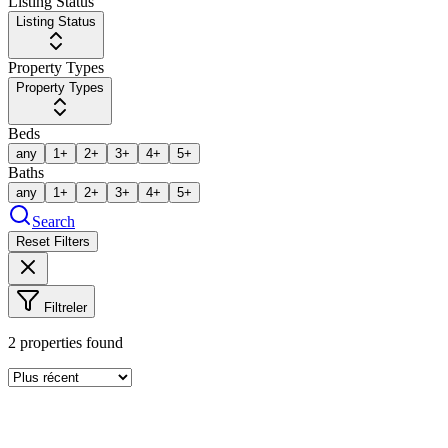
Listing Status
Listing Status
Property Types
Property Types
Beds
any
1+
2+
3+
4+
5+
Baths
any
1+
2+
3+
4+
5+
Search
Reset Filters
Filtreler
2
properties found