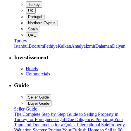
Turkey
UK
Portugal
Northern Cyprus
Spain
UAE
Turkey
İstanbul
Bodrum
Fethiye
Kalkan
Antalya
İzmir
Dalaman
Dalyan
Investissement
Hotels
Commercials
Guide
Seller Guide
Buyer Guide
Seller Guide
The Complete Step-by-Step Guide to Selling Property in
Turkey for Foreigners
Legal Due Diligence: Preparing Your
Tapu and Documents for a Quick International Sale
Property
Valuation Secrets: Pricing Your Turkish Home to Sell in 90