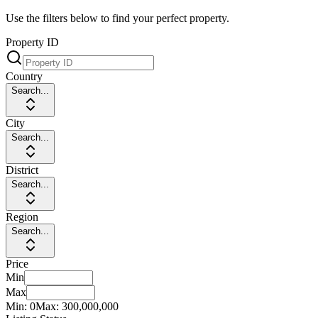
Use the filters below to find your perfect property.
Property ID
Country
Search...
City
Search...
District
Search...
Region
Search...
Price
Min
Max
Min:
0
Max:
300,000,000