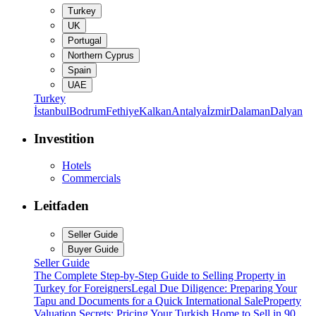
Turkey
UK
Portugal
Northern Cyprus
Spain
UAE
Turkey
İstanbul
Bodrum
Fethiye
Kalkan
Antalya
İzmir
Dalaman
Dalyan
Investition
Hotels
Commercials
Leitfaden
Seller Guide
Buyer Guide
Seller Guide
The Complete Step-by-Step Guide to Selling Property in
Turkey for Foreigners
Legal Due Diligence: Preparing Your
Tapu and Documents for a Quick International Sale
Property
Valuation Secrets: Pricing Your Turkish Home to Sell in 90