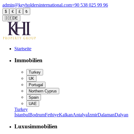
admin@keyholdersinternational.com
+90 538 025 99 96
$
€
£
₺
🇩🇪
DE
Startseite
Immobilien
Turkey
UK
Portugal
Northern Cyprus
Spain
UAE
Turkey
İstanbul
Bodrum
Fethiye
Kalkan
Antalya
İzmir
Dalaman
Dalyan
Luxusimmobilien