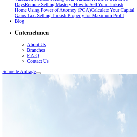
Days
Remote Selling Mastery: How to Sell Your Turkish
Home Using Power of Attorney (POA)
Calculate Your Capital
Gains Tax: Selling Turkish Property for Maximum Profit
Blog
Unternehmen
About Us
Branches
F.A.Q
Contact Us
Schnelle Anfrage