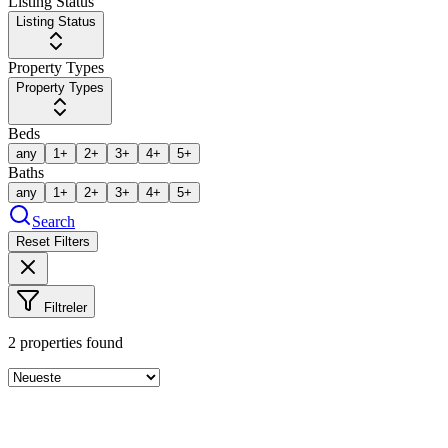
Listing Status
Listing Status
Property Types
Property Types
Beds
any
1+
2+
3+
4+
5+
Baths
any
1+
2+
3+
4+
5+
Search
Reset Filters
Filtreler
2
properties found