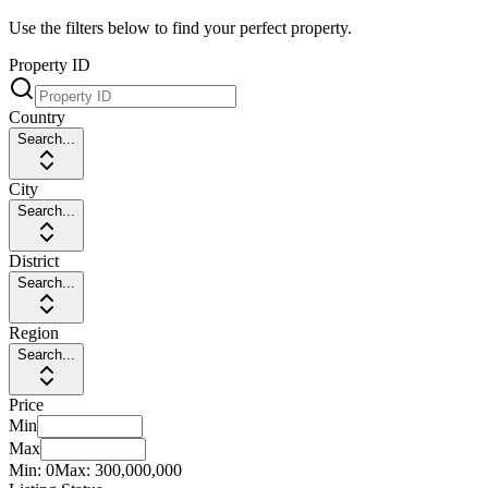
Use the filters below to find your perfect property.
Property ID
Country
Search...
City
Search...
District
Search...
Region
Search...
Price
Min
Max
Min:
0
Max:
300,000,000