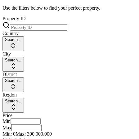
Use the filters below to find your perfect property.
Property ID
Country
Search...
City
Search...
District
Search...
Region
Search...
Price
Min
Max
Min:
0
Max:
300,000,000