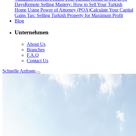
Days
Remote Selling Mastery: How to Sell Your Turkish
Home Using Power of Attorney (POA)
Calculate Your Capital
Gains Tax: Selling Turkish Property for Maximum Profit
Blog
Unternehmen
About Us
Branches
F.A.Q
Contact Us
Schnelle Anfrage