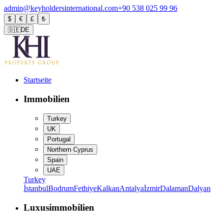
admin@keyholdersinternational.com
+90 538 025 99 96
$
€
£
₺
🇩🇪
DE
Startseite
Immobilien
Turkey
UK
Portugal
Northern Cyprus
Spain
UAE
Turkey
İstanbul
Bodrum
Fethiye
Kalkan
Antalya
İzmir
Dalaman
Dalyan
Luxusimmobilien