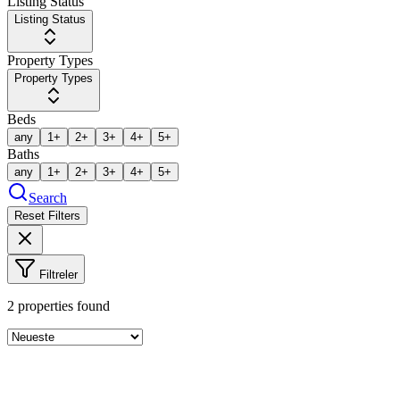
Listing Status
Listing Status
Property Types
Property Types
Beds
any
1+
2+
3+
4+
5+
Baths
any
1+
2+
3+
4+
5+
Search
Reset Filters
Filtreler
2
properties found