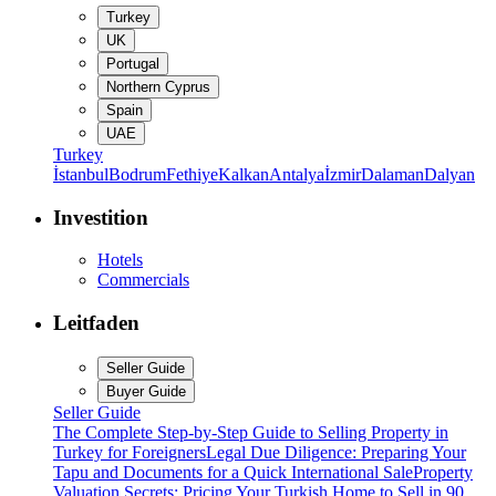
Turkey
UK
Portugal
Northern Cyprus
Spain
UAE
Turkey
İstanbul
Bodrum
Fethiye
Kalkan
Antalya
İzmir
Dalaman
Dalyan
Investition
Hotels
Commercials
Leitfaden
Seller Guide
Buyer Guide
Seller Guide
The Complete Step-by-Step Guide to Selling Property in
Turkey for Foreigners
Legal Due Diligence: Preparing Your
Tapu and Documents for a Quick International Sale
Property
Valuation Secrets: Pricing Your Turkish Home to Sell in 90